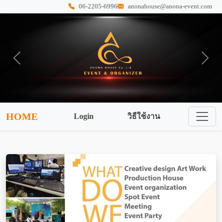
06-2205-6996
anonahouse@anona-event.com
Previous
Next
HOME
Login
วิธีใช้งาน